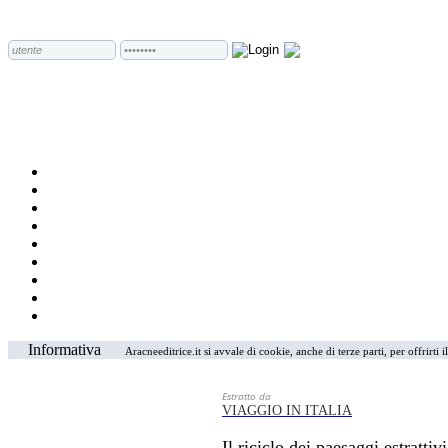
Informativa
Aracneeditrice.it si avvale di cookie, anche di terze parti, per offrirti
Estratto da
VIAGGIO IN ITALIA
Il riciclo dei paesaggi estrattiv