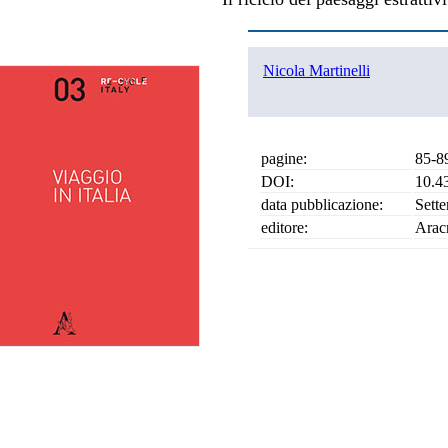
Nicola Martinelli
pagine:
85-8
DOI:
10.4
data pubblicazione:
Sett
editore:
Arac