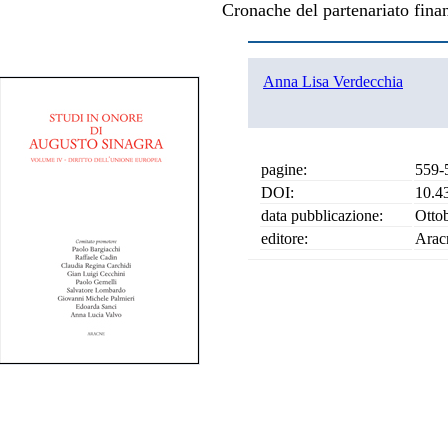
Cronache del partenariato fina
Anna Lisa Verdecchia
pagine:
559-
DOI:
10.4
data pubblicazione:
Otto
editore:
Arac