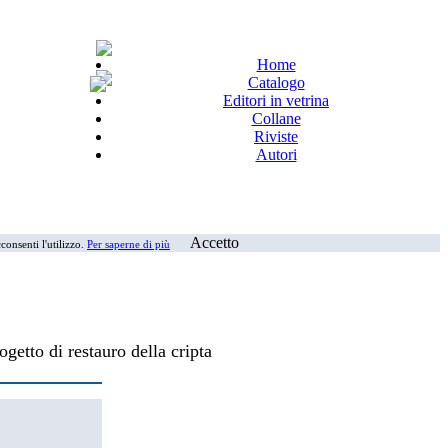
Home
Catalogo
Editori in vetrina
Collane
Riviste
Autori
Accetto
consenti l'utilizzo.
Per saperne di più
ogetto di restauro della cripta