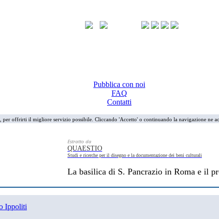
Pubblica con noi
FAQ
Contatti
i, per offrirti il migliore servizio possibile. Cliccando 'Accetto' o continuando la navigazione ne ac
Estratto da
QUAESTIO
Studi e ricerche per il disegno e la documentazione dei beni culturali
La basilica di S. Pancrazio in Roma e il pr
 Ippoliti