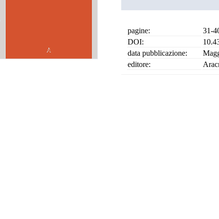
pagine:
31-4
DOI:
10.4
data pubblicazione:
Magg
editore:
Arac