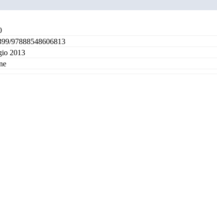
0
399/97888548606813
io 2013
ne