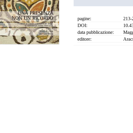
pagine:
213-
DOI:
10.4
data pubblicazione:
Magg
editore:
Arac