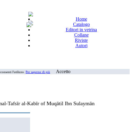
Home
Catalogo
Editori in vetrina
Collane
Riviste
Autori
Accetto
consenti l'utilizzo.
Per saperne di più
nal-Tafsīr al-Kabīr of Muqātil Ibn Sulaymān