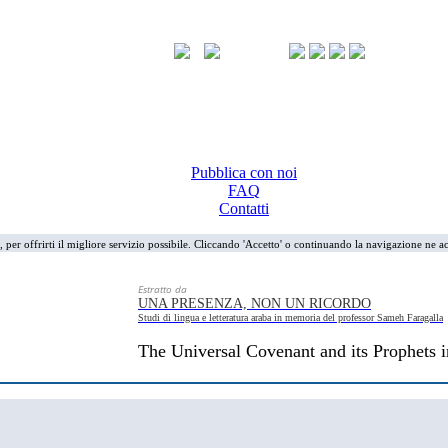
Pubblica con noi
FAQ
Contatti
i, per offrirti il migliore servizio possibile. Cliccando 'Accetto' o continuando la navigazione ne ac
Estratto da
UNA PRESENZA, NON UN RICORDO
Studi di lingua e letteratura araba in memoria del professor Sameh Faragalla
The Universal Covenant and its Prophets i