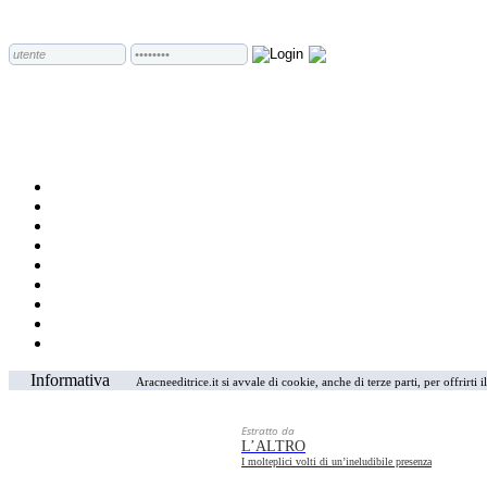
Informativa
Aracneeditrice.it si avvale di cookie, anche di terze parti, per offrirti
Estratto da
L’ALTRO
I molteplici volti di un’ineludibile presenza