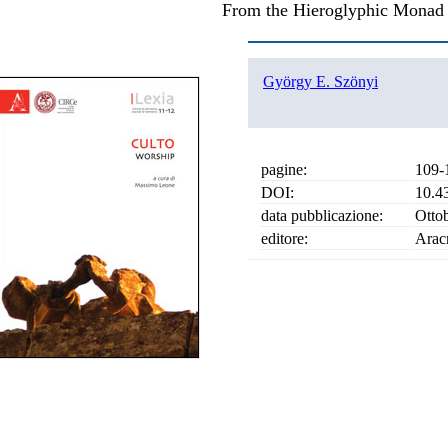
From the Hieroglyphic Monad t
György E. Szönyi
pagine:
109-
DOI:
10.4
data pubblicazione:
Otto
editore:
Arac