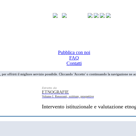
Pubblica con noi
FAQ
Contatti
i, per offrirti il migliore servizio possibile. Cliccando 'Accetto' o continuando la navigazione ne ac
Estratto da
ETNOGRAFIE
Volume I. Resoconti, scritture, prospettive
Intervento istituzionale e valutazione etno