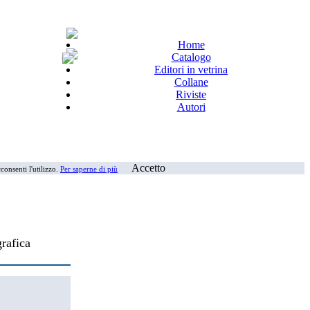
Home
Catalogo
Editori in vetrina
Collane
Riviste
Autori
Accetto
consenti l'utilizzo.
Per saperne di più
grafica