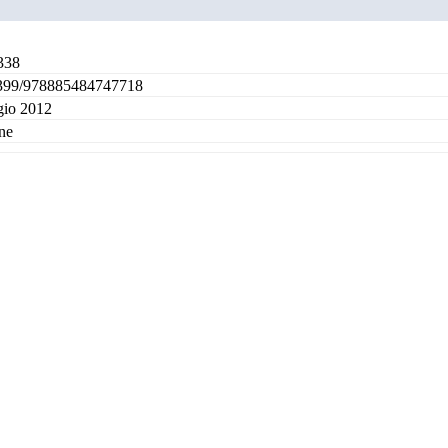
338
399/978885484747718
io 2012
ne