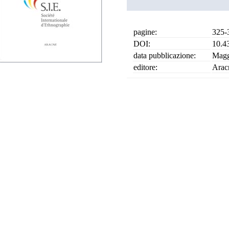
pagine:
325-
DOI:
10.4
data pubblicazione:
Magg
editore:
Arac