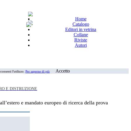
Home
Catalogo
Editori in vetrina
Collane
Riviste
Autori
Accetto
consenti l'utilizzo.
Per saperne di più
RO E DISTRUZIONE
all’estero e mandato europeo di ricerca della prova