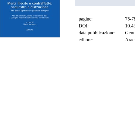
pagine:
75-7
DOI:
10.4
data pubblicazione:
Genn
editore:
Arac