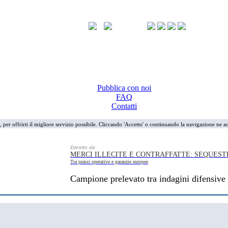
Pubblica con noi
FAQ
Contatti
i, per offrirti il migliore servizio possibile. Cliccando 'Accetto' o continuando la navigazione ne ac
Estratto da
MERCI ILLECITE E CONTRAFFATTE: SEQUEST
Tra prassi operative e garanzie europee
Campione prelevato tra indagini difensive 