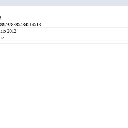
8
399/978885484514513
aio 2012
ne