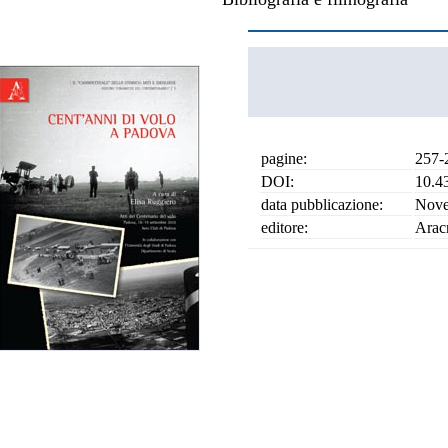
pagine:
257-
DOI:
10.4
data pubblicazione:
Nove
editore:
Arac