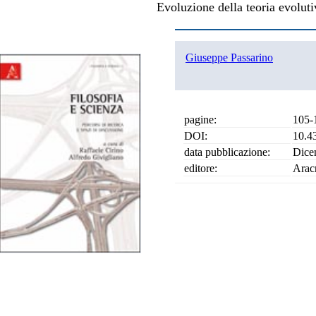
Evoluzione della teoria evoluti
Giuseppe Passarino
pagine:
105-
DOI:
10.4
data pubblicazione:
Dice
editore:
Arac