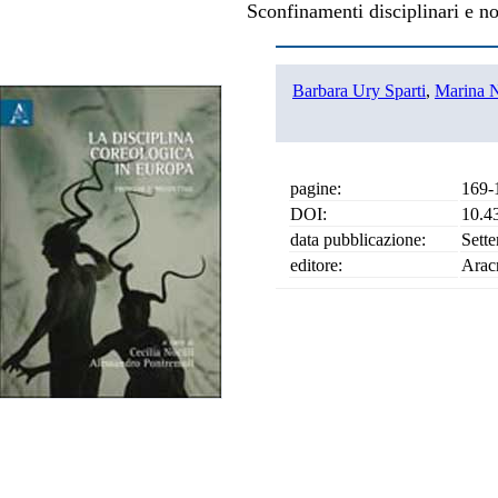
Sconfinamenti disciplinari e no
Barbara Ury Sparti
,
Marina 
pagine:
169-
DOI:
10.4
data pubblicazione:
Sett
editore:
Arac