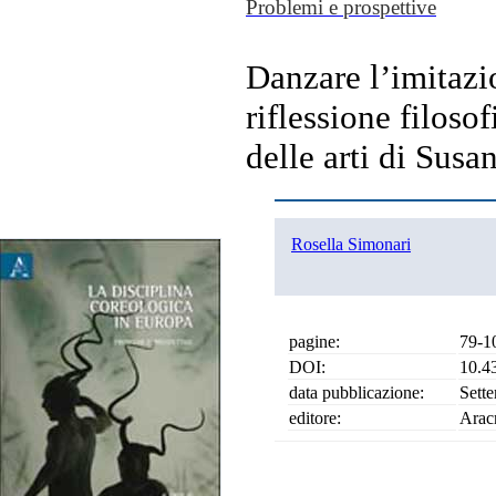
Problemi e prospettive
Danzare l’imitazio
riflessione filoso
delle arti di Sus
Rosella Simonari
pagine:
79-1
DOI:
10.4
data pubblicazione:
Sett
editore:
Arac