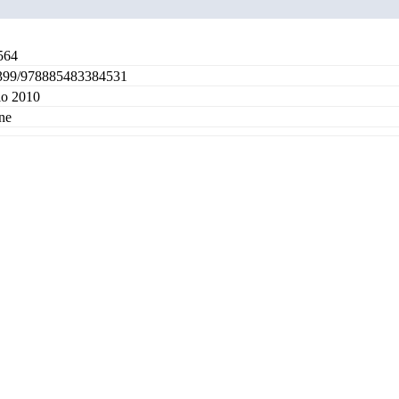
564
399/978885483384531
io 2010
ne