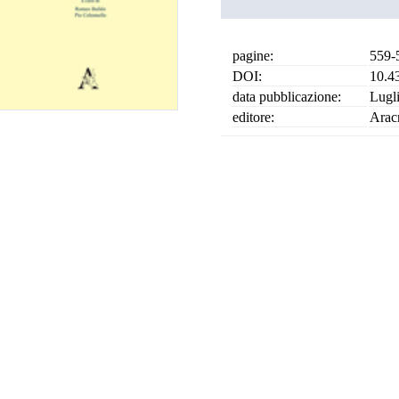
pagine:
559-
DOI:
10.4
data pubblicazione:
Lugl
editore:
Arac