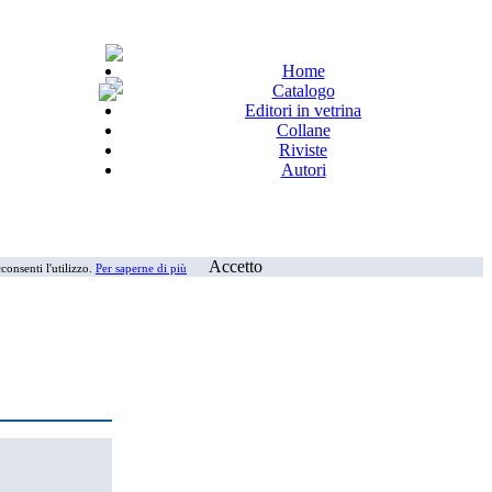
Home
Catalogo
Editori in vetrina
Collane
Riviste
Autori
Accetto
consenti l'utilizzo.
Per saperne di più