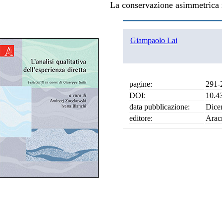
La conservazione asimmetrica 
Giampaolo Lai
pagine:
291-
DOI:
10.4
data pubblicazione:
Dice
editore:
Arac