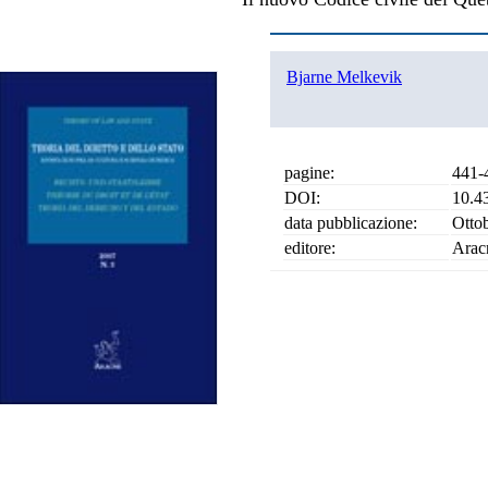
Bjarne Melkevik
pagine:
441-
DOI:
10.4
data pubblicazione:
Otto
editore:
Arac