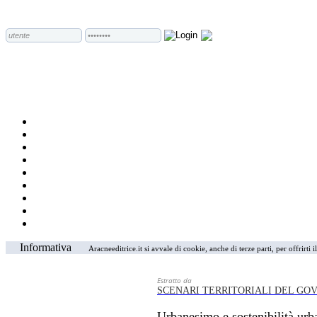
Informativa
Aracneeditrice.it si avvale di cookie, anche di terze parti, per offrirti
Estratto da
SCENARI TERRITORIALI DEL GO
Urbanesimo e sostenibilità urb