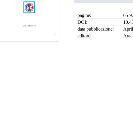
pagine:
65-9
DOI:
10.4
data pubblicazione:
Apri
editore:
Arac