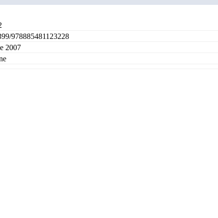
2
399/978885481123228
le 2007
ne