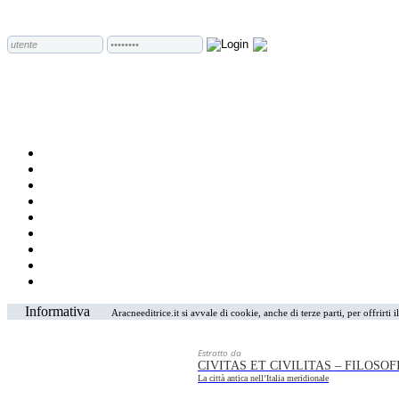
Informativa
Aracneeditrice.it si avvale di cookie, anche di terze parti, per offrirti
Estratto da
CIVITAS ET CIVILITAS – FILOSO
La città antica nell’Italia meridionale