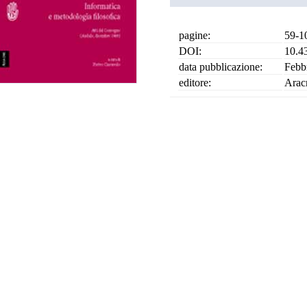
pagine:
59-1
DOI:
10.4
data pubblicazione:
Febb
editore:
Arac