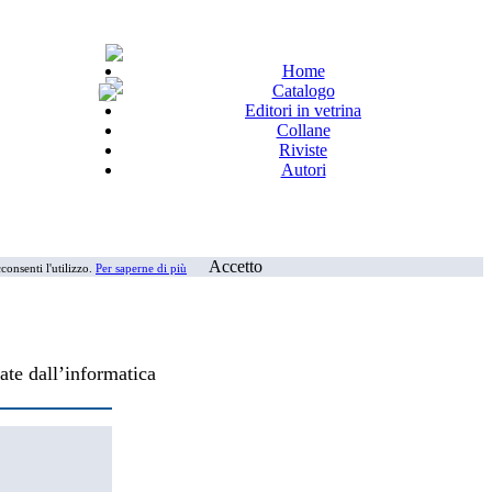
Home
Catalogo
Editori in vetrina
Collane
Riviste
Autori
Accetto
consenti l'utilizzo.
Per saperne di più
vate dall’informatica