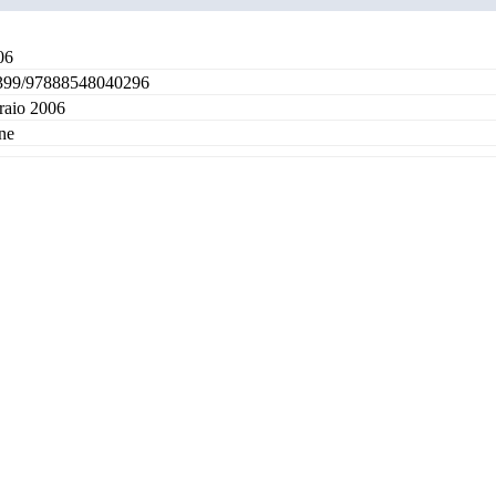
06
399/97888548040296
raio 2006
ne