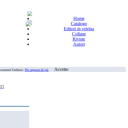
Home
Catalogo
Editori in vetrina
Collane
Riviste
Autori
Accetto
consenti l'utilizzo.
Per saperne di più
TI