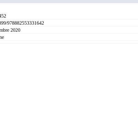
452
399/978882553331642
embre 2020
ne