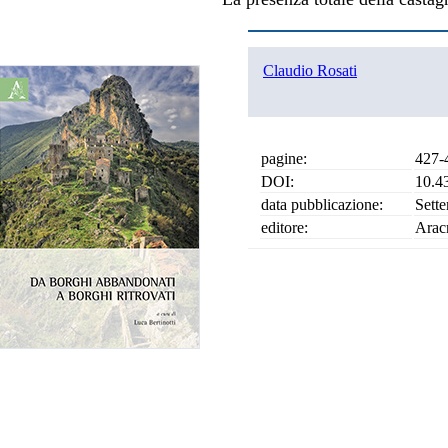
Claudio Rosati
pagine:
427-
DOI:
10.4
data pubblicazione:
Sett
editore:
Arac