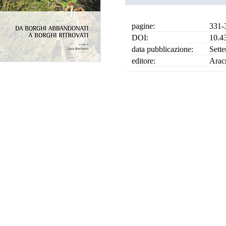
pagine:
331-
DOI:
10.4
data pubblicazione:
Sett
editore:
Arac