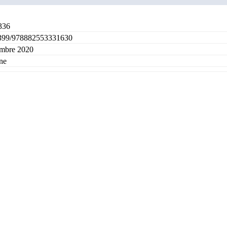
336
399/978882553331630
embre 2020
ne