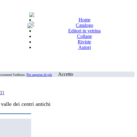
Home
Catalogo
Editori in vetrina
Collane
Riviste
Autori
Accetto
consenti l'utilizzo.
Per saperne di più
TI
valle dei centri antichi