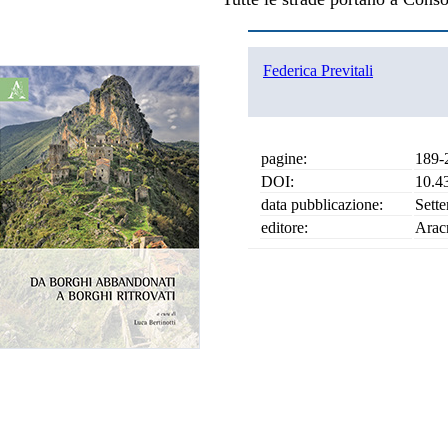
Federica Previtali
pagine:
189-
DOI:
10.4
data pubblicazione:
Sett
editore:
Arac