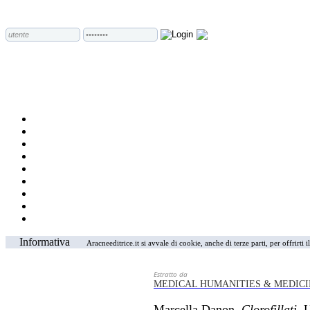
Informativa
Aracneeditrice.it si avvale di cookie, anche di terze parti, per offrirti
Estratto da
MEDICAL HUMANITIES & MEDICI
Marcella Danon,
Clorofillati
, 