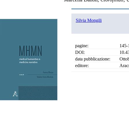
Silvia Mongili
pagine:
145-
DOI:
10.4
data pubblicazione:
Otto
editore:
Arac