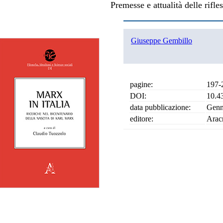
Premesse e attualità delle rifle
Giuseppe Gembillo
pagine:
197-
DOI:
10.4
data pubblicazione:
Genn
editore:
Arac