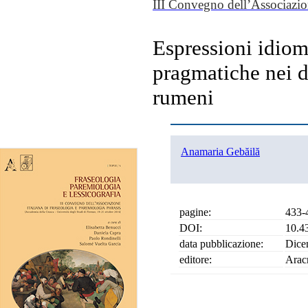
III Convegno dell’Associazion
Espressioni idioma
pragmatiche nei dis
rumeni
Anamaria Gebăilă
pagine:
433-
DOI:
10.4
data pubblicazione:
Dice
editore:
Arac