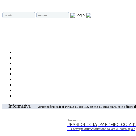
Informativa
Aracneeditrice.it si avvale di cookie, anche di terze parti, per offrirti
Estratto da
FRASEOLOGIA, PAREMIOLOGIA E
III Convegno dell’Associazione italiana di fraseologia e