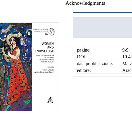
Acknowledgments
pagine:
9-9
DOI:
10.4
data pubblicazione:
Marz
editore:
Arac