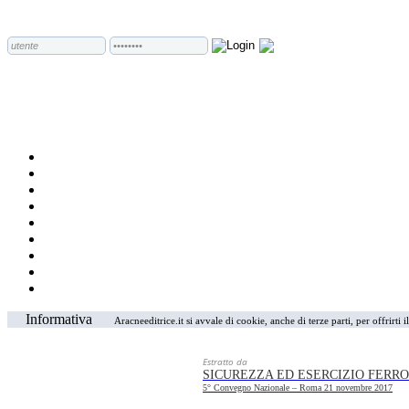
Informativa
Aracneeditrice.it si avvale di cookie, anche di terze parti, per offrirti
Estratto da
SICUREZZA ED ESERCIZIO FERR
5° Convegno Nazionale – Roma 21 novembre 2017