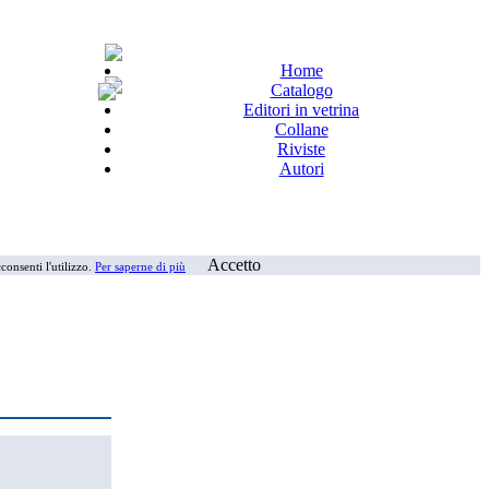
Home
Catalogo
Editori in vetrina
Collane
Riviste
Autori
Accetto
consenti l'utilizzo.
Per saperne di più