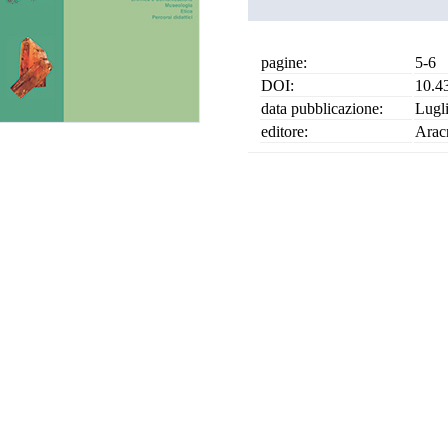
pagine:
5-6
DOI:
10.4
data pubblicazione:
Lugl
editore:
Arac