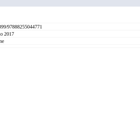
399/97888255044771
io 2017
ne