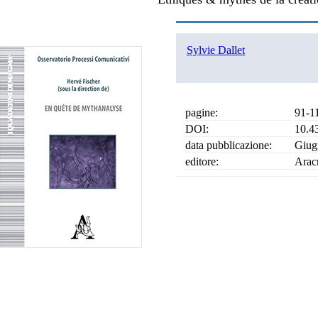
Sylvie Dallet
pagine:
91-1
DOI:
10.4
data pubblicazione:
Giug
editore:
Arac