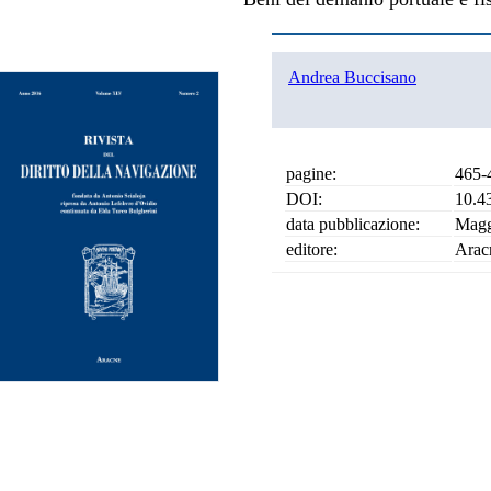
Andrea Buccisano
pagine:
465-
DOI:
10.4
data pubblicazione:
Magg
editore:
Arac