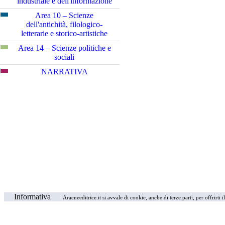
industriale e dell'informazione
Area 10 – Scienze
dell'antichità, filologico-
letterarie e storico-artistiche
Area 14 – Scienze politiche e
sociali
NARRATIVA
Informativa
Aracneeditrice.it si avvale di cookie, anche di terze parti, per offrirti