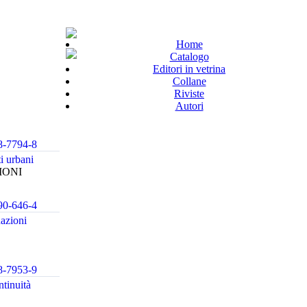
Home
Catalogo
Editori in vetrina
Collane
Riviste
Autori
8-7794-8
i urbani
IONI
90-646-4
azioni
8-7953-9
tinuità