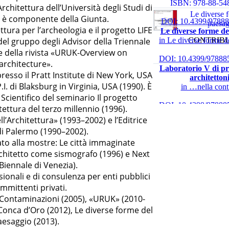
ISBN: 978-88-54
rchitettura dell’Università degli Studi di
Le diverse 
i è componente della Giunta.
DOI: 10.4399/9788
paesag
tura per l’archeologia e il progetto LIFE
Le diverse forme de
in Le diverse forme d
CONTRIBU
l gruppo degli Advisor della Triennale
re della rivista «URUK-Overview on
DOI: 10.4399/97888
architecture».
Laboratorio V di pr
presso il Pratt Institute di New York, USA
architetton
.I. di Blaksburg in Virginia, USA (1990). È
in …nella cont
cientifico del seminario Il progetto
DOI: 10.4399/97888
tettura del terzo millennio (1996).
La didattica del 
ll’Architettura» (1993–2002) e l’Editrice
in …nella cont
i Palermo (1990–2002).
ato alla mostre: Le città immaginate
architetto come sismografo (1996) e Next
Biennale di Venezia).
sionali e di consulenza per enti pubblici
mmittenti privati.
: Contaminazioni (2005), «URUK» (2010-
 Conca d’Oro (2012), Le diverse forme del
esaggio (2013).