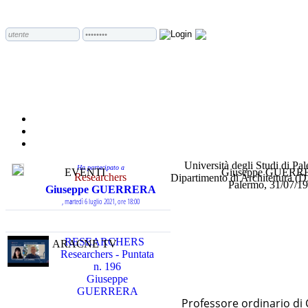
Università degli Studi di Pa
Ha partecipato a
EVENTI
Giuseppe GUERR
Researchers
Dipartimento di Architettura
Palermo, 31/07/1
Giuseppe GUERRERA
, martedì 6 luglio 2021, ore 18:00
RESEARCHERS
ARACNE TV
Researchers - Puntata
n. 196
Giuseppe
GUERRERA
Professore ordinario di