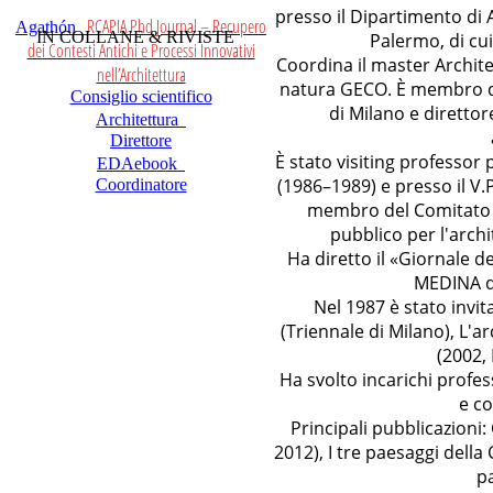
presso il Dipartimento di A
RCAPIA Phd Journal – Recupero
Agathón
IN COLLANE & RIVISTE
Palermo, di cu
dei Contesti Antichi e Processi Innovativi
Coordina il master Architet
nell’Architettura
natura GECO. È membro de
Consiglio scientifico
di Milano e diretto
Architettura
Direttore
È stato visiting professor 
EDAebook
(1986–1989) e presso il V.P
Coordinatore
membro del Comitato S
pubblico per l'archi
Ha diretto il «Giornale de
MEDINA d
Nel 1987 è stato invit
(Triennale di Milano), L'
(2002, 
Ha svolto incarichi profes
e co
Principali pubblicazioni
2012), I tre paesaggi della
pa