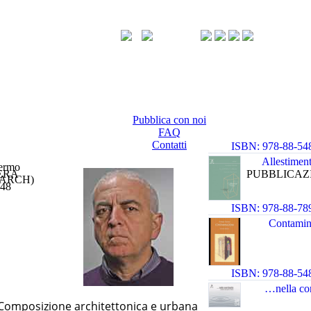
Pubblica con noi
FAQ
Contatti
ISBN: 978-88-54
1 0 1
Allestiment
lermo
ERA
PUBBLICAZ
 (DARCH)
948
ISBN: 978-88-78
Contamin
ISBN: 978-88-54
…nella con
 Composizione architettonica e urbana