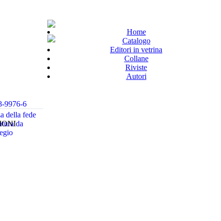
Home
Catalogo
Editori in vetrina
Collane
Riviste
Autori
8-9976-6
za della fede
IONI
tura da
egio