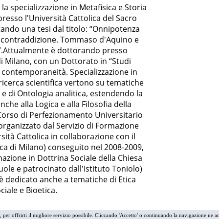
 la specializzazione in Metafisica e Storia
presso l'Università Cattolica del Sacro
ando una tesi dal titolo: “Onnipotenza
on contraddizione. Tommaso d'Aquino e
”.Attualmente è dottorando presso
di Milano, con un Dottorato in “Studi
e contemporaneità. Specializzazione in
i ricerca scientifica vertono su tematiche
a e di Ontologia analitica, estendendo la
nche alla Logica e alla Filosofia della
 Corso di Perfezionamento Universitario
 (organizzato dal Servizio di Formazione
ità Cattolica in collaborazione con il
ica di Milano) conseguito nel 2008-2009,
mazione in Dottrina Sociale della Chiesa
uole e patrocinato dall'Istituto Toniolo)
 è dedicato anche a tematiche di Etica
ciale e Bioetica.
i, per offrirti il migliore servizio possibile. Cliccando 'Accetto' o continuando la navigazione ne ac