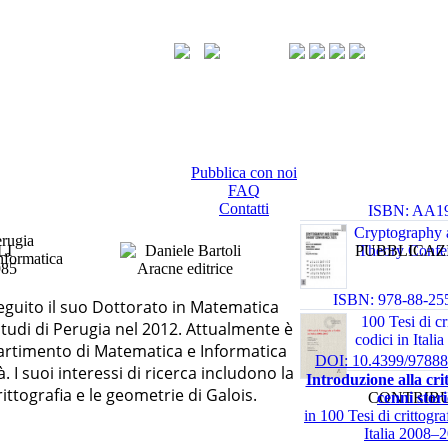
Pubblica con noi
FAQ
Contatti
ISBN: AA1
0 0 0
Cryptography 
erugia
LI
PUBBLICAZ
Theory Confe
nformatica
985
ISBN: 978-88-25
eguito il suo Dottorato in Matematica
100 Tesi di cr
Studi di Perugia nel 2012. Attualmente è
codici in Ital
partimento di Matematica e Informatica
DOI: 10.4399/9788
 I suoi interessi di ricerca includono la
Introduzione alla cri
crittografia e le geometrie di Galois.
CONTRIBU
cenni stori
in 100 Tesi di crittogra
Italia 2008–