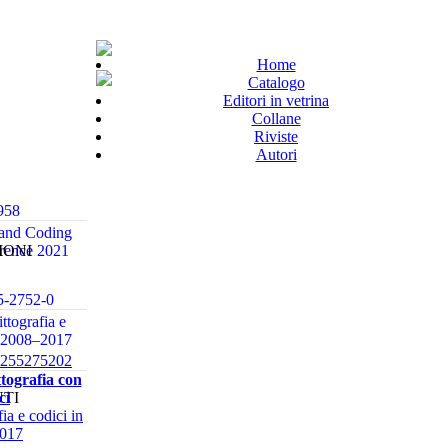
Home
Catalogo
Editori in vetrina
Collane
Riviste
Autori
958
and Coding
IONI
rence 2021
5-2752-0
ittografia e
ia 2008–2017
8255275202
ttografia con
TI
ci
fia e codici in
2017