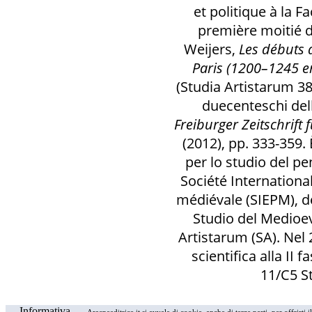
et politique à la F
première moitié du 
Weijers,
Les débuts 
Paris (1200–1245 e
(Studia Artistarum 38
duecenteschi de
Freiburger Zeitschrift
(2012), pp. 333-359.
per lo studio del pe
Société Internationa
médiévale (SIEPM), de
Studio del Medioev
Artistarum (SA). Nel 
scientifica alla II 
11/C5 St
Informativa