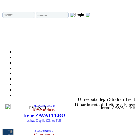
Università degli Studi di Tren
Dipartimento di Lettere e Filoso
Ha partecipato a
EVENTI
Irene ZAVATTE
Researchers
Irene ZAVATTERO
, sabato 22 aprile 2023, ore 11:15
È intervenuto a
Convegno