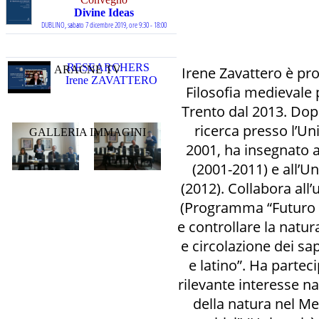
Divine Ideas
DUBLINO, sabato 7 dicembre 2019, ore 9:30 - 18:00
È intervenuto a
Convegno
RESEARCHERS
ARACNE TV
Irene Zavattero è pro
La riflessione storiografica
Irene ZAVATTERO
sui Monti di Pietà
Filosofia medievale p
Per una prima messa a
Trento dal 2013. Dopo
punto
TRENTO, martedì 20 novembre 2018 - mercoledì 21
ricerca presso l’Uni
GALLERIA IMMAGINI
novembre 2018
2001, ha insegnato al
È intervenuto a
(2001-2011) e all’Un
Presentazione di libri
Il concetto di materia in
(2012). Collabora all’
Agostino
(Programma “Futuro in
PADOVA, martedì 6 marzo 2018, ore 14:30 - 16:30
e controllare la natur
Ha presieduto
Convegno
e circolazione dei sa
L’uomo nel pensiero di
e latino”. Ha parteci
Bonaventura da
Bagnoregio
rilevante interesse na
Ad 800 anni dalla nascita
della natura nel Med
del Doctor Seraphicus
TRENTO, giovedì 5 ottobre 2017 - venerdì, 6 ottobre