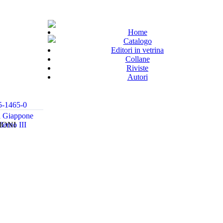
Home
Catalogo
Editori in vetrina
Collane
Riviste
Autori
5-1465-0
ul Giappone
IONI
derno III