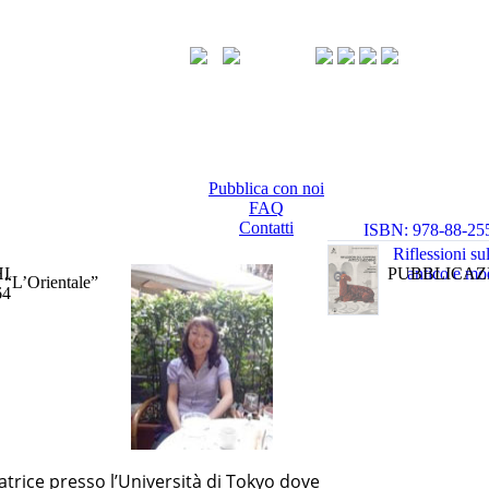
Pubblica con noi
FAQ
Contatti
ISBN: 978-88-25
1 0 0
Riflessioni s
I
PUBBLICAZ
antico e mo
i “L’Orientale”
64
atrice presso l’Università di Tokyo dove