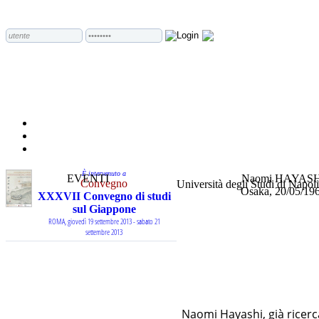
È intervenuto a
EVENTI
Naomi HAYASH
Convegno
Università degli Studi di Napol
Osaka, 20/05/19
XXXVII Convegno di studi
sul Giappone
ROMA, giovedì 19 settembre 2013 - sabato 21
settembre 2013
Naomi Hayashi, già ricerc