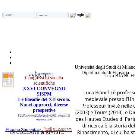
Università degli Studi di Milan
Dipartimento di Filosofia
È intervenuto a
EVENTI
Luca BIANCH
Congressi di società
scientifiche
XXVI CONVEGNO
Luca Bianchi è professo
SISPM
medievale presso l’Univ
Le filosofie del XII secolo.
Nuovi approcci, diverse
Professeur invité nelle 
prospettive
(2003) e Tours (2013), e Di
ROMA, mercoledì 20 settembre 2023 - venerdì, 22
des Hautes Études di Parig
settembre 2023
di ricerca è la storia d
Studi sul pensiero
Flumen Sapientiae
È intervenuto a
Rinascimento, di cui ha st
IN COLLANE & RIVISTE
Congressi di società