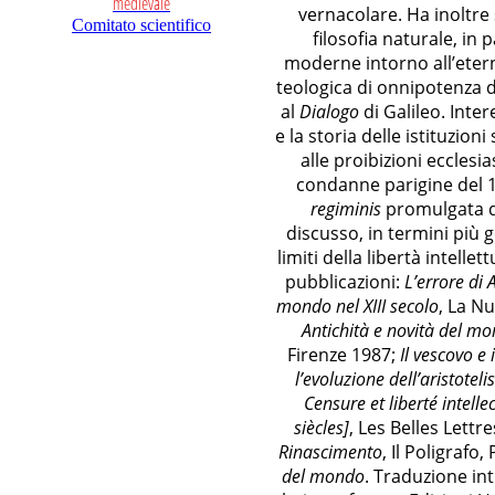
medievale
vernacolare. Ha inoltre 
scientifiche
Comitato scientifico
filosofia naturale, in 
XXVI CONVEGNO
SISPM
moderne intorno all’etern
Le filosofie del XII secolo.
teologica di onnipotenza d
Nuovi approcci, diverse
al
Dialogo
di Galileo. Inter
prospettive
e la storia delle istituzio
ROMA, mercoledì 20 settembre 2023 - venerdì, 22
settembre 2023
alle proibizioni ecclesias
condanne parigine del 1
Ha introdotto
Convegno
regiminis
promulgata da
"Cosmopolitanism as
discusso, in termini più g
philosophy, as refuge, as a
limiti della libertà intelle
destiny"
pubblicazioni:
L’errore di 
Lezione magistrale di Agnes
mondo nel XIII secolo
, La Nu
Heller
MILANO, mercoledì 24 ottobre 2018, ore 15:00 - 18:00
Antichità e novità del 
Firenze 1987;
Il vescovo e
l’evoluzione dell’aristotel
Censure et liberté intellec
siècles]
, Les Belles Lettr
Rinascimento
, Il Poligrafo
del mondo
. Traduzione in