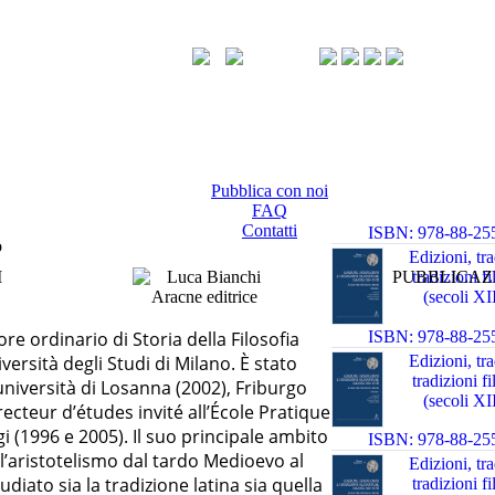
Pubblica con noi
FAQ
Contatti
ISBN: 978-88-25
o
3 0 0
Edizioni, tr
I
PUBBLICAZ
tradizioni f
(secoli X
ISBN: 978-88-25
re ordinario di Storia della Filosofia
Edizioni, tr
ersità degli Studi di Milano. È stato
tradizioni f
università di Losanna (2002), Friburgo
(secoli X
recteur d’études invité all’École Pratique
i (1996 e 2005). Il suo principale ambito
ISBN: 978-88-25
ell’aristotelismo dal tardo Medioevo al
Edizioni, tr
udiato sia la tradizione latina sia quella
tradizioni f