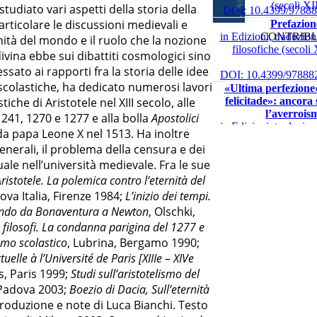
(secoli X
studiato vari aspetti della storia della
DOI: 10.4399/9788
particolare le discussioni medievali e
Prefazion
in Edizioni, traduzioni
CONTRIBU
ità del mondo e il ruolo che la nozione
filosofiche (secol
ivina ebbe sui dibattiti cosmologici sino
essato ai rapporti fra la storia delle idee
DOI: 10.4399/97888
ni scolastiche, ha dedicato numerosi lavori
«Ultima perfezione
felicitade»: ancora
tiche di Aristotele nel XIII secolo, alle
l’averrois
241, 1270 e 1277 e alla bolla
Apostolici
in Edizioni, traduzioni
 papa Leone X nel 1513. Ha inoltre
filosofiche (secol
enerali, il problema della censura e dei
ttuale nell’università medievale. Fra le sue
DOI: 10.4399/9788
Prefazion
Aristotele. La polemica contro l’eternità del
in Edizioni, traduzioni
ova Italia, Firenze 1984;
L’inizio dei tempi.
filosofiche (secol
mondo da Bonaventura a Newton
, Olschki,
 i filosofi. La condanna parigina del 1277 e
DOI: 10.4399/97888
ismo scolastico
, Lubrina, Bergamo 1990;
«Ultima perfezione
felicitade»: ancora
tuelle à l’Université de Paris [XIIIe – XIVe
l’averrois
es, Paris 1999;
Studi sull’aristotelismo del
in Edizioni, traduzioni
, Padova 2003;
Boezio di Dacia, Sull’eternità
filosofiche (secol
troduzione e note di Luca Bianchi. Testo