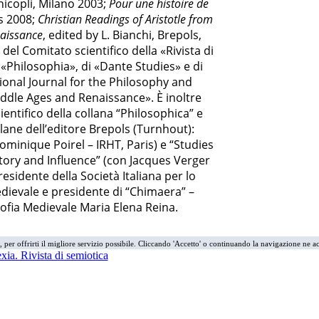
Unicopli, Milano 2003;
Pour une histoire de
is 2008;
Christian Readings of Aristotle from
naissance
, edited by L. Bianchi, Brepols,
l Comitato scientifico della «Rivista di
di «Philosophia», di «Dante Studies» e di
ional Journal for the Philosophy and
Middle Ages and Renaissance». È inoltre
ntifico della collana “Philosophica” e
lane dell’editore Brepols (Turnhout):
ominique Poirel – IRHT, Paris) e “Studies
story and Influence” (con Jacques Verger
residente della Società Italiana per lo
dievale e presidente di “Chimaera” –
sofia Medievale Maria Elena Reina.
i, per offrirti il migliore servizio possibile. Cliccando 'Accetto' o continuando la navigazione ne ac