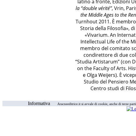
latino a fronte, Edizioni 
la “double vérité”
, Vrin, Par
the Middle Ages to the Re
Turnhout 2011. È membro de
Storia della Filosofia», 
«Vivarium. An Internat
Intellectual Life of the 
membro del comitato scie
condirettore di due col
“Studia Artistarum” (con D
on the Faculty of Arts. Hi
e Olga Weijers). È vicep
Studio del Pensiero Me
Centro studi di Filo
Informativa
Aracneeditrice.it si avvale di cookie, anche di terze part