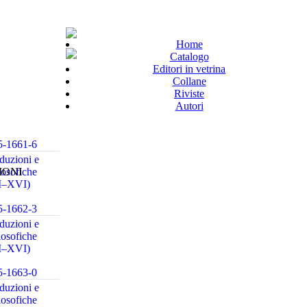
Home
Catalogo
Editori in vetrina
Collane
Riviste
Autori
5-1661-6
aduzioni e
IONI
ilosofiche
II–XVI)
5-1662-3
aduzioni e
ilosofiche
II–XVI)
5-1663-0
aduzioni e
ilosofiche