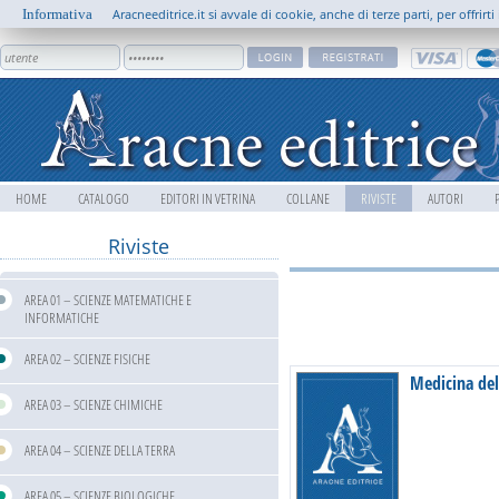
Informativa
Aracneeditrice.it si avvale di cookie, anche di terze parti, per offrir
HOME
CATALOGO
EDITORI IN VETRINA
COLLANE
RIVISTE
AUTORI
Riviste
AREA 01 – SCIENZE MATEMATICHE E
INFORMATICHE
AREA 02 – SCIENZE FISICHE
Medicina del
AREA 03 – SCIENZE CHIMICHE
AREA 04 – SCIENZE DELLA TERRA
AREA 05 – SCIENZE BIOLOGICHE