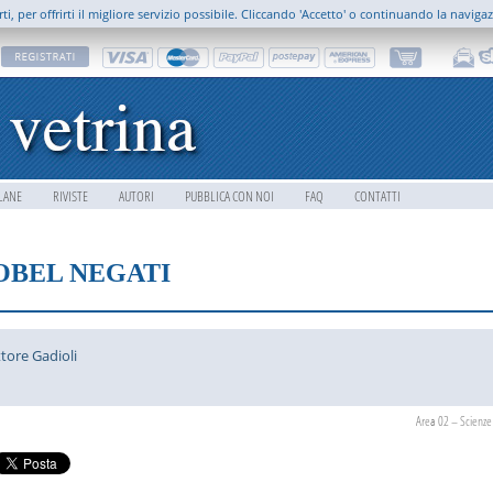
rti, per offrirti il migliore servizio possibile. Cliccando 'Accetto' o continuando la naviga
LANE
RIVISTE
AUTORI
PUBBLICA CON NOI
FAQ
CONTATTI
OBEL NEGATI
ttore Gadioli
Area 02 – Scienze 