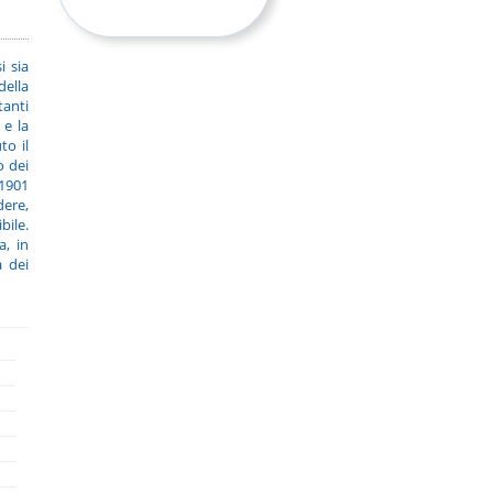
i sia
della
tanti
 e la
to il
o dei
 1901
dere,
bile.
a, in
a dei