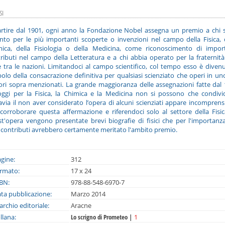
SI
rtire dal 1901, ogni anno la Fondazione Nobel assegna un premio a chi s
into per le più importanti scoperte o invenzioni nel campo della Fisica, 
ica, della Fisiologia o della Medicina, come riconoscimento di impor
ributi nel campo della Letteratura e a chi abbia operato per la fraternità
 tra le nazioni. Limitandoci al campo scientifico, col tempo esso è divenu
olo della consacrazione definitiva per qualsiasi scienziato che operi in un
ori sopra menzionati. La grande maggioranza delle assegnazioni fatte dal
ggi per la Fisica, la Chimica e la Medicina non si possono che condivi
avia il non aver considerato l’opera di alcuni scienziati appare incomprensi
corroborare questa affermazione e riferendoci solo al settore della Fisic
t'opera vengono presentate brevi biografie di fisici che per l'importanz
 contributi avrebbero certamente meritato l'ambito premio.
gine:
312
rmato:
17 x 24
BN:
978-88-548-6970-7
ta pubblicazione:
Marzo 2014
rchio editoriale:
Aracne
llana:
Lo scrigno di Prometeo |
1