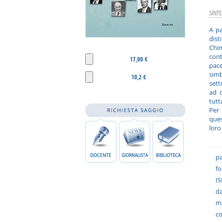
SINTE
A pa
dist
Chim
cont
17,00 €
pace
simb
10,2 €
sett
ad o
tutt
Per 
ques
loro
pa
fo
IS
da
ma
co