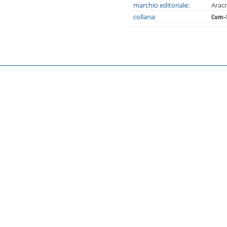
marchio editoriale:
Arac
collana:
Cum–Sc