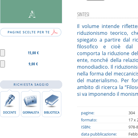
SINTESI
Il volume intende riflet
riduzionismo teorico, ch
spiegato a partire dal ri
filosofico e cioè dal 
comporta la riduzione del
15,00 €
ente, nonché della relazio
9,00 €
monodiadico. Il riduzion
nella forma del meccanici
del materialismo. Per fo
ambito di ricerca la “Filos
si va imponendo il monism
pagine:
304
formato:
17 x 
ISBN:
978-
data pubblicazione:
Febb