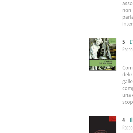
asso
non 
parl
inte
5
L
Racco
Comp
deli
gall
comp
una 
scop
4
I
Raccon