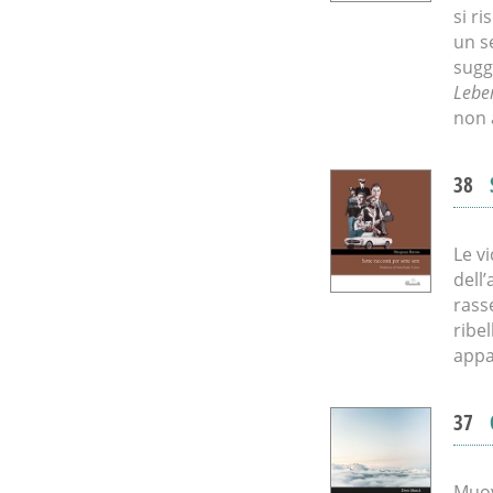
si r
un s
sugge
Lebe
non 
38
Le vi
dell
rass
ribel
appa
37
Muov