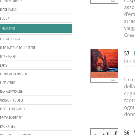
cosp
CONTEMPORAGNI
asso
DIADEMATUS
d’em
EBOOK
stra
viagg
FILAMENTI
Crea
FUORICOLLANA
IL BARATTOLO DELLE SPEZIE
57
ISTANTANEE
Plusdo
LAPIS
LE TRAME DI ARANEUS
Un e
LISIANTHUS
dell
NARRATIVARACNE
cogn
tanto
ORIZZONTI GIALLI
ogni
PICCOLI SOGNATORI
dono
PROVA D’AUTORE
RAGNATELE
56