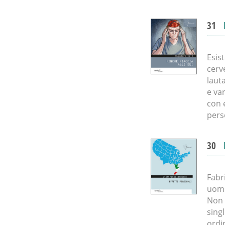
31
Esis
cerv
laut
e va
con 
pers
30
Fabr
uomo
Non 
sing
ordi