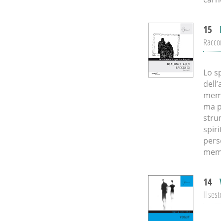
15
Racco
Lo s
dell’
memo
ma p
stru
spir
pers
mem
14
Il ses