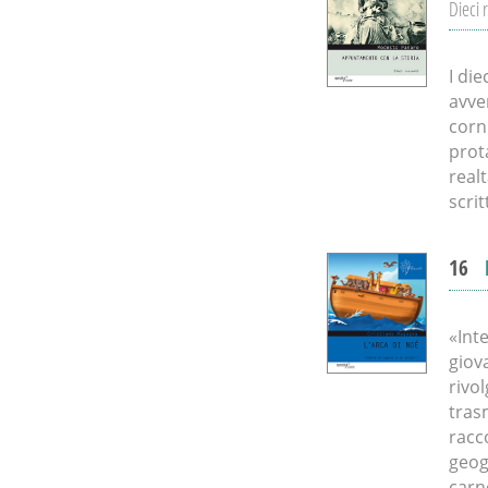
Dieci 
I di
avve
corn
prota
realt
scrit
16
«Inte
giova
rivo
tras
racc
geogr
carn