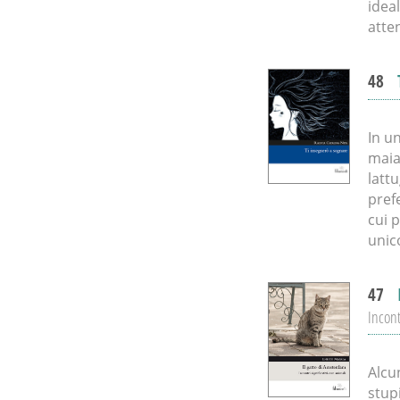
ideal
atte
48
In un
maial
lattu
pref
cui 
unico
47
Incont
Alcu
stup