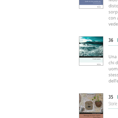
dist
sorp
con a
vede
36
Una s
chi 
uomo
stess
dell
35
Storie 