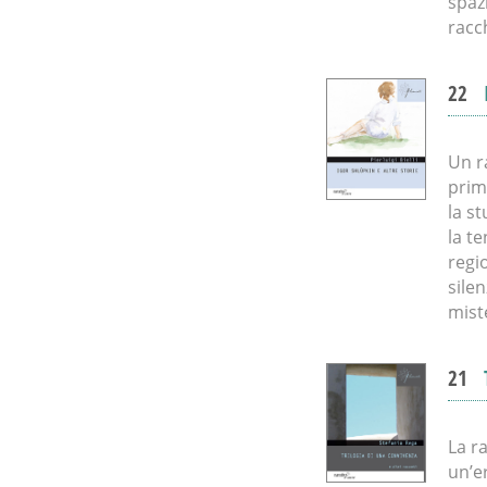
spaz
racch
22
Un r
prim
la s
la t
regi
sile
mist
21
La r
un’e