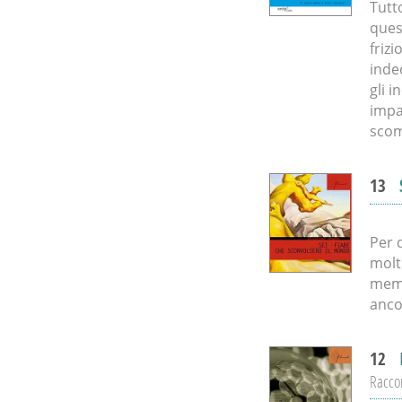
Tutto
quest
frizi
inde
gli i
impa
scom
13
Per 
molt
memb
anco
12
Racco