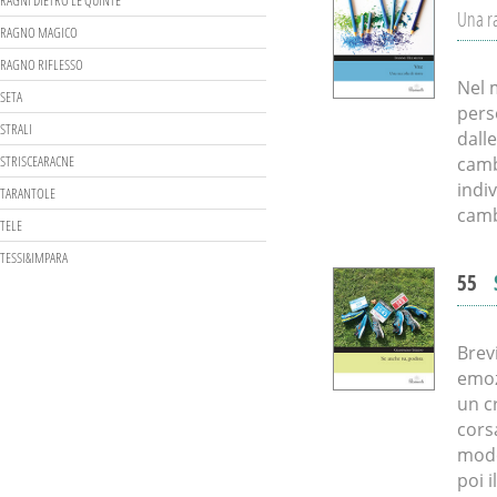
RAGNI DIETRO LE QUINTE
Una ra
RAGNO MAGICO
RAGNO RIFLESSO
Nel 
SETA
pers
STRALI
dall
STRISCEARACNE
camb
indi
TARANTOLE
camb
TELE
TESSI&IMPARA
55
Brev
emoz
un cr
cors
modo
poi i