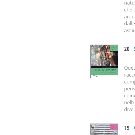
natu
che 
acco
dalle
asciu
20
Ques
racc
comp
pens
coinv
nell’
dive
19