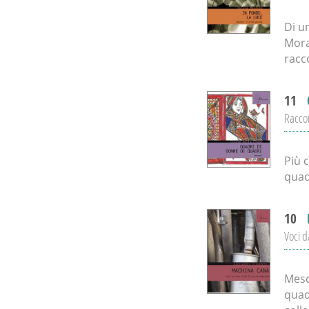
Di un
Mora
racc
11
Racco
Più 
quad
10
Voci d
Mesc
quadr