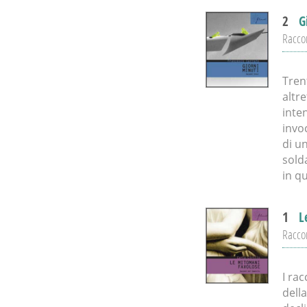
2
G
Raccon
Tren
altre
inten
invoc
di u
sold
in q
1
L
Raccon
I ra
dell