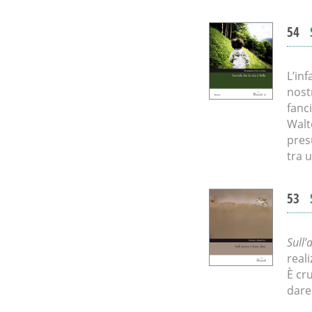
54
L’inf
nost
fanci
Walt
pres
tra 
53
Sull’
reali
È cr
dare