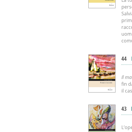
pers
Salvi
prime
racc
uomi
comu
44
Il ma
fin 
il ca
43
L’ope