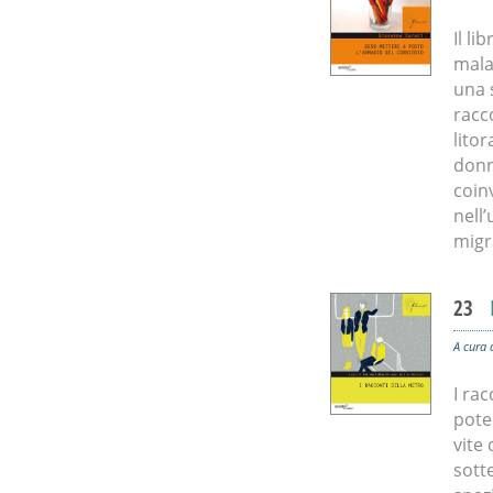
Il li
mala
una 
racc
lito
donn
coinv
nell’
migr
23
A cura 
I rac
pote
vite 
sott