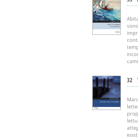
Abit
sono 
impr
cont
temp
incon
cam
32
Mari
lett
propo
lettu
atte
esis