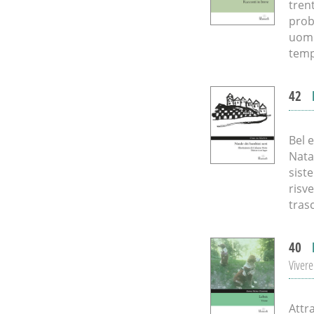
trent
prob
uomo 
temp
42
Bel 
Nata
sist
risv
tras
40
Vivere
Attr