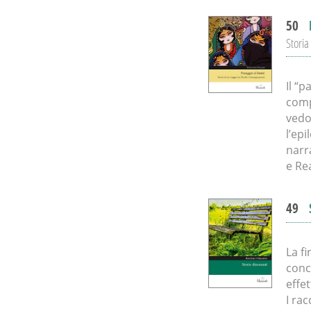
50
Storia
Il “p
comp
vedo
l’epi
narr
e Rea
49
La f
conc
effe
I rac