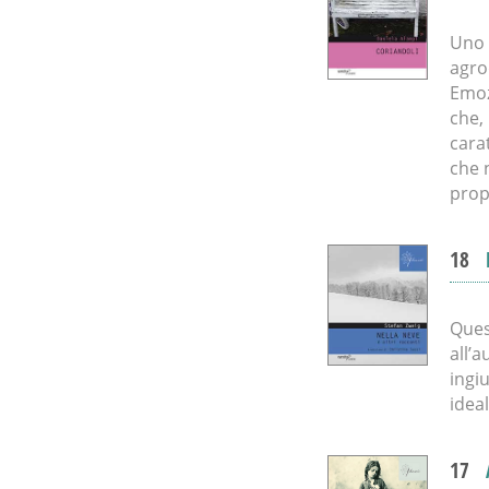
Uno s
agro
Emoz
che,
cara
che 
prop
18
Ques
all’
ingiu
ideal
17