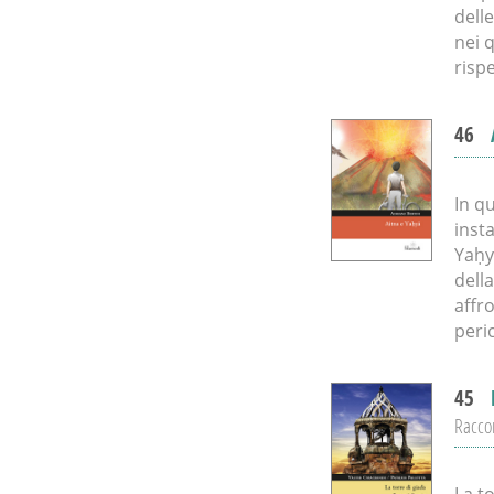
dell
nei q
rispe
46
In qu
inst
Yaḥy
della
affr
peri
45
Raccon
La t