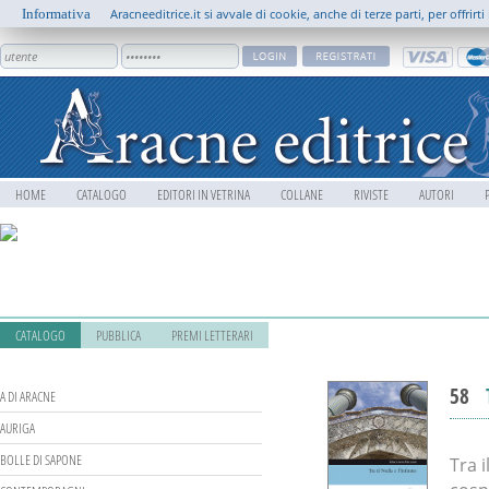
Informativa
Aracneeditrice.it si avvale di cookie, anche di terze parti, per offrir
HOME
CATALOGO
EDITORI IN VETRINA
COLLANE
RIVISTE
AUTORI
CATALOGO
PUBBLICA
PREMI LETTERARI
58
A DI ARACNE
AURIGA
BOLLE DI SAPONE
Tra i