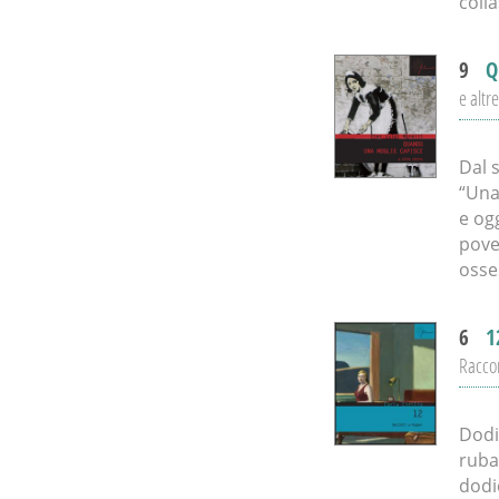
coll
9
Q
e altre
Dal 
“Una
e og
pove
osse
6
1
Racco
Dodi
ruba
dodi