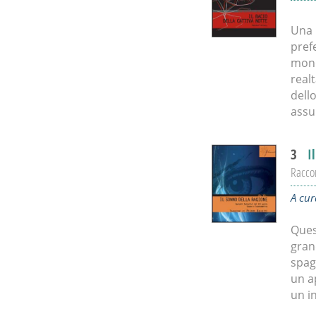
Una 
pref
mond
real
dell
assu
3
I
Raccon
A cura
Ques
grand
spag
un a
un i