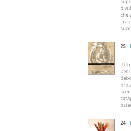
supe
divul
che 
i rap
succ
25
Il fi
per l
debo
prot
scene
cata
osta
24