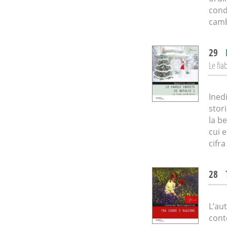
cond
camb
29
Le fia
Inedi
stor
la be
cui e
cifra
28
L’aut
cont