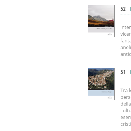
52
Inter
vice
fanta
aneli
anti
51
Tra l
pers
dell
cult
esem
cris