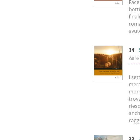
Face
botti
fina
roma
avut
34
Variaz
I se
mera
mond
trov
ries
anch
ragg
33