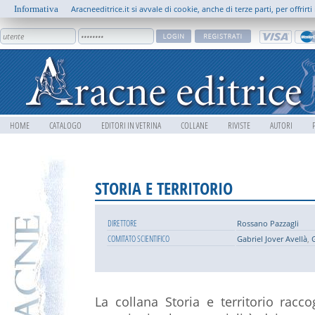
Informativa
Aracneeditrice.it si avvale di cookie, anche di terze parti, per offrir
HOME
CATALOGO
EDITORI IN VETRINA
COLLANE
RIVISTE
AUTORI
STORIA E TERRITORIO
DIRETTORE
Rossano Pazzagli
COMITATO SCIENTIFICO
Gabriel Jover Avellà
,
G
La collana Storia e territorio raccog