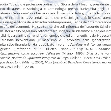
audio Tuozzolo è professore ordinario di Storia della Filosofia, presidente 
rso di laurea in Sociologia e Criminologia presso l’Università degli St
abriele d’Annunzio” di Chieti-Pescara. È membro della giunta della Scuola
ienze Economiche, Aziendali, Giuridiche e Sociologiche dello stesso aten
ve insegna Storia della filosofia contemporanea, Teorie dell’interpretazion
losofia dell’economia. Ha svolto ricerche sull'influenza del “secondo Schelli
lla storia dello hegelismo ottocentesco, indagini su idealismo e neoidealis
alisi riguardanti le correnti fenomenologiche ed ermeneutiche del Novecen
a filosofia neokantiana, il marxismo e i problemi della globalizzazio
pitalistico-finanziaria. Ha pubblicato i volumi:
Schelling e il “cominciamen
geliano
(Prefazione di X. Tilliette, Napoli, 1995);
H.-G. Gadamer
interpretazione come accadere dell’essere
(Milano, 1996);
Dialettica e no
zionale. Bertrando Spaventa interprete di Hegel
(Milano, 1999);
Emil Lask e
gica della storia
(Milano, 2004);
Marx ‘possibile’. Benedetto Croce teorico marxi
896-1897
(Milano, 2008).