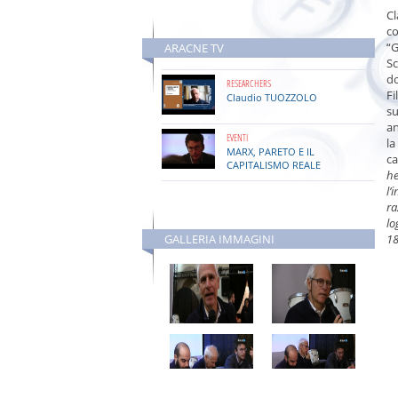
Presentazione di libri
Cl
Marx in Italia
, giovedì 28 maggio 2020, ore 9:00
co
“G
ARACNE TV
È intervenuto a
Sc
Presentazione di libri
do
RESEARCHERS
Marx in Italia
Fi
, mercoledì 27 maggio 2020, ore 15:00
Claudio TUOZZOLO
su
an
È intervenuto a
EVENTI
Convegno
l
MARX, PARETO E IL
Homo Globalis
ca
ROMA, venerdì 12 aprile 2019 - sabato 13 aprile 2019
CAPITALISMO REALE
he
l’
EVENTI
Presentazione di libri
È intervenuto a
ra
Presentazione di libri
BENEDETTO CROCE
Marx, Pareto e il capitalismo reale
lo
ROMA, martedì 18 dicembre 2018, ore 19:00 - 21:00
GALLERIA IMMAGINI
1
Ha partecipato a
Presentazione di libri
Benedetto Croce
ROMA, venerdì 10 novembre 2017, ore 16:00 - 18:00
È intervenuto a
Benedetto Croce
CHIETI SCALO, giovedì 25 maggio 2017, ore 10:00 -
12:00