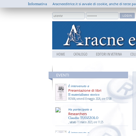
Informativa
Aracneeditrice.it si avvale di cookie, anche di terze pa
HOME
CATALOGO
EDITORI IN VETRINA
COL
9 0 3 1
EVENTI
È intervenuto a
Presentazione di libri
Il materialismo storico
ROMA, venerdì 8 maggio 2026, ore 17:00
Ha partecipato a
Researchers
Claudio TUOZZOLO
, sabato 11 marzo 2023, ore 11:25
È intervenuto a