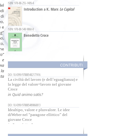
ISBN: 978-88-255-1409-4
del
Introduction a K. Marx
Le Capital
udi
 di
eo,
e e
ISBN: 978-88-548-9860-8
ng”
Benedetto Croce
mo,
to,
ne
to”
ISBN: 978-88-548-2177-4
 e
Quid animo satis?
CONTRIBUTI
rma
 la
DOI: 10.4399/978885482177416
sta
La civiltà del lavoro (e dell’eguaglianza) e
la legge del valore=lavoro nel giovane
Croce
in Quid animo satis?
DOI: 10.4399/978885489860813
Idealtipo, valore e plusvalore. Le idee
diWeber nel “paragone ellittico” del
giovane Croce
in Benedetto Croce
DOI: 10.4399/97888548986081