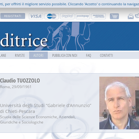
rti, per offrirti il migliore servizio possibile. Cliccando 'Accetto' o continuando la naviga
LANE
RIVISTE
AUTORI
PUBBLICA CON NOI
FAQ
CONTATTI
Claudio TUOZZOLO
Roma, 29/09/1961
Università degli Studi “Gabriele d’Annunzio”
di Chieti-Pescara
Scuola delle Scienze Economiche, Aziendali,
Giuridiche e Sociologiche