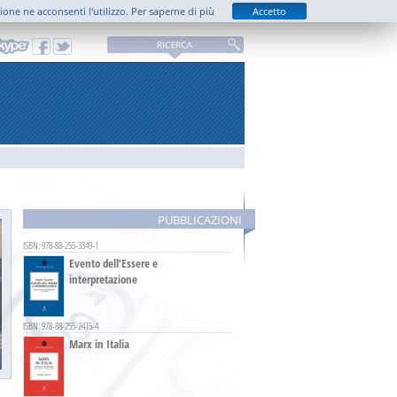
zione ne acconsenti l'utilizzo.
Per saperne di più
Accetto
PUBBLICAZIONI
ISBN: 978-88-255-3349-1
Evento dell’Essere e
interpretazione
ISBN: 978-88-255-2415-4
Marx in Italia