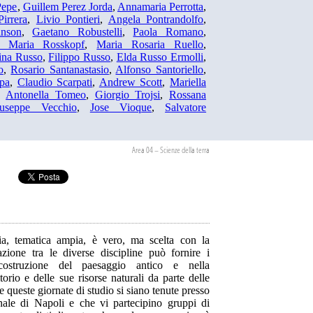
Pepe
,
Guillem Perez Jorda
,
Annamaria Perrotta
,
Pirrera
,
Livio Pontieri
,
Angela Pontrandolfo
,
nson
,
Gaetano Robustelli
,
Paola Romano
,
 Maria Rosskopf
,
Maria Rosaria Ruello
,
ina Russo
,
Filippo Russo
,
Elda Russo Ermolli
,
o
,
Rosario Santanastasio
,
Alfonso Santoriello
,
pa
,
Claudio Scarpati
,
Andrew Scott
,
Mariella
,
Antonella Tomeo
,
Giorgio Trojsi
,
Rossana
useppe Vecchio
,
Jose Vioque
,
Salvatore
Area 04 – Scienze della terra
ia, tematica ampia, è vero, ma scelta con la
zione tra le diverse discipline può fornire i
icostruzione del paesaggio antico e nella
orio e delle sue risorse naturali da parte delle
e queste giornate di studio si siano tenute presso
ale di Napoli e che vi partecipino gruppi di