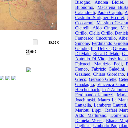
Bisogno
,
Andrea Bloise
,
Buonomo
,
Macarena Busta
Calandrelli
,
Paolo Caputo
,
A
Casimiro-Soriguer Escofet
,
Ceccaroni
,
Massimo Cesara
Cicirelli
,
Aldo Cinque
,
Mar
Cirillo
,
Clelia Cirillo
,
Daniel
Francesco Cuccurullo
,
Albe
35,00 €
Simone
,
Ferdinando Girol
Gaudio
,
Ilia Delizia
,
Giovann
21,00 €
Di Maio
,
Rosa Di Maio
,
Gia
Antonio Di Vito
,
José Juan
Falcucci
,
Maurizio Fedi
,
B
Franco
,
Fabrizio Galadini
,
Gazineo
,
Chiara Giordano
,
Greco
,
Gerardo Grelle
,
Celes
Guadagno
,
Vincenza Guari
Herchenbach
,
José Antonio
Ferdinando Iannuzzi
,
Maria
Joachimski
,
Mauro La Man
Langella
,
Lamberto Laureti
Mariotti Lippi
,
Rafael Mart
Aldo Marturano
,
Domenico
Daniela Moser
,
Eliana Mug
Pagliuca
,
Umberto Pappalar