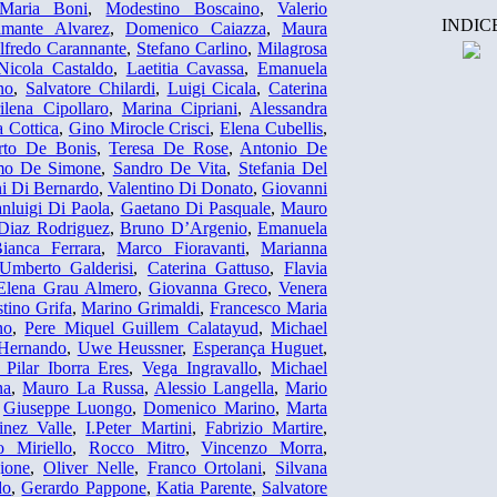
Maria Boni
,
Modestino Boscaino
,
Valerio
INDIC
mante Alvarez
,
Domenico Caiazza
,
Maura
lfredo Carannante
,
Stefano Carlino
,
Milagrosa
Nicola Castaldo
,
Laetitia Cavassa
,
Emanuela
no
,
Salvatore Chilardi
,
Luigi Cicala
,
Caterina
ilena Cipollaro
,
Marina Cipriani
,
Alessandra
a Cottica
,
Gino Mirocle Crisci
,
Elena Cubellis
,
rto De Bonis
,
Teresa De Rose
,
Antonio De
amo De Simone
,
Sandro De Vita
,
Stefania Del
i Di Bernardo
,
Valentino Di Donato
,
Giovanni
nluigi Di Paola
,
Gaetano Di Pasquale
,
Mauro
 Diaz Rodriguez
,
Bruno D’Argenio
,
Emanuela
ianca Ferrara
,
Marco Fioravanti
,
Marianna
Umberto Galderisi
,
Caterina Gattuso
,
Flavia
Elena Grau Almero
,
Giovanna Greco
,
Venera
tino Grifa
,
Marino Grimaldi
,
Francesco Maria
no
,
Pere Miquel Guillem Calatayud
,
Michael
 Hernando
,
Uwe Heussner
,
Esperança Huguet
,
 Pilar Iborra Eres
,
Vega Ingravallo
,
Michael
na
,
Mauro La Russa
,
Alessio Langella
,
Mario
,
Giuseppe Luongo
,
Domenico Marino
,
Marta
inez Valle
,
I.Peter Martini
,
Fabrizio Martire
,
 Miriello
,
Rocco Mitro
,
Vincenzo Morra
,
ione
,
Oliver Nelle
,
Franco Ortolani
,
Silvana
do
,
Gerardo Pappone
,
Katia Parente
,
Salvatore