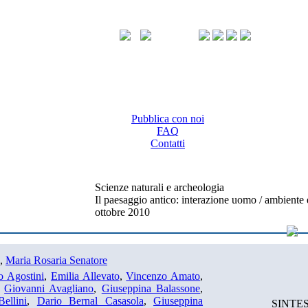
Pubblica con noi
FAQ
Contatti
Scienze naturali e archeologia
Il paesaggio antico: interazione uomo / ambiente
ottobre 2010
,
Maria Rosaria Senatore
o Agostini
,
Emilia Allevato
,
Vincenzo Amato
,
,
Giovanni Avagliano
,
Giuseppina Balassone
,
Bellini
,
Dario Bernal Casasola
,
Giuseppina
SINTES