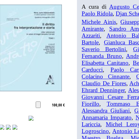
A cura di
Augusto Ce
Paolo Ridola
,
Djan Sch
Michele Ainis
,
Giusepp
Amirante
,
Sandro Amo
Azzariti
,
Antonio Bal
Bartole
,
Gianluca Basc
Saverio Bertolini
,
Gi
Fernanda Bruno
,
Andre
Elisabetta Canitano
,
Be
Carducci
,
Paolo Car
Colacino Cinnante
,
G
Claudio De Fiores
,
Ach
Ehrard Denninger
,
Ales
Giovanni Cesare Ferra
Fiorillo
,
Tommaso Ed
100,00 €
Alessandra Giuliani
,
G
Annamaria Imparato
,
N
Lariccia
,
Michel Lero
Logroscino
,
Antonio L
Maestro Buelga
,
Mi