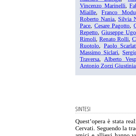
Vincenzo Marinelli
,
Fa
Miaille
,
Franco Modu
Roberto Nania
,
Silvia 
Pace
,
Cesare Pagotto
,
C
Repetto
,
Giuseppe Ugo
Rimoli
,
Renato Rolli
,
C
Ruotolo
,
Paolo Scarlat
Massimo Siclari
,
Sergi
Traversa
,
Alberto Vesp
Antonio Zorzi Giustinia
SINTESI
Quest’opera è stata rea
Cervati. Seguendo la trad
amici e allievi hanno vo