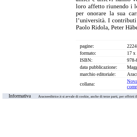
loro affetto riunendo i 
per onorare la sua carr
l’università. I contribut
Paolo Ridola, Peter Häbe
pagine:
2224
formato:
17 x
ISBN:
978-
data pubblicazione:
Magg
marchio editoriale:
Arac
Nova
collana:
comm
Informativa
Aracneeditrice.it si avvale di cookie, anche di terze parti, per offrirti