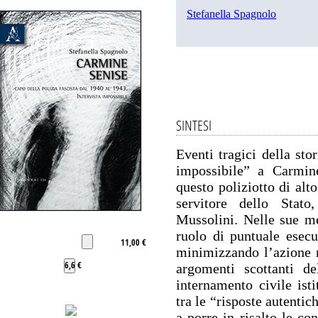
Stefanella Spagnolo
SINTESI
Eventi tragici della stor
impossibile” a Carmin
questo poliziotto di alt
servitore dello Stato
Mussolini. Nelle sue me
ruolo di puntuale esecu
11,00 €
minimizzando l’azione r
6,6 €
argomenti scottanti de
internamento civile isti
tra le “risposte autentic
a porre in risalto le co