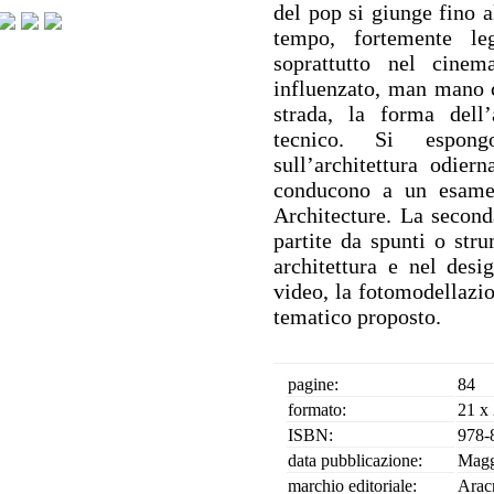
del pop si giunge fino a
tempo, fortemente leg
soprattutto nel cinem
influenzato, man mano c
strada, la forma dell’
tecnico. Si espongo
sull’architettura odiern
conducono a un esame 
Architecture. La seconda
partite da spunti o stru
architettura e nel desig
video, la fotomodellazio
tematico proposto.
pagine:
84
formato:
21 x
ISBN:
978-
data pubblicazione:
Magg
marchio editoriale:
Arac