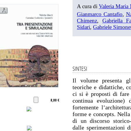
A cura di
Valeria Maria
Gianmarco Cantafio
,
Na
Chimenz
,
Gabriella F
Sidari
,
Gabriele Simonet
SINTESI
Il volume presenta gli
teoriche e didattiche, 
ci si è proposti di fare
continua evoluzione) d
8,00 €
fortemente l’architett
forme e concepts. Nella 
di un discorso storico-
dalle sperimentazioni d