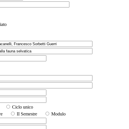
iato
io
Ciclo unico
stre
II Semestre
Modulo