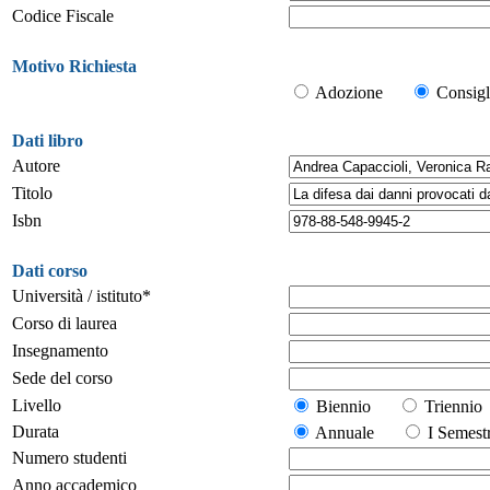
Codice Fiscale
Motivo Richiesta
Adozione
Consigl
Dati libro
Autore
Titolo
Isbn
Dati corso
Università / istituto*
Corso di laurea
Insegnamento
Sede del corso
Livello
Biennio
Trienn
Durata
Annuale
I Seme
Numero studenti
Anno accademico